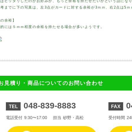
とはピッタリしたのがお好みか、もっと余裕を持たせたいかという話にな
参考までに下の写真は、左3点がカードに対する余裕が3ｍｍ、右2点は5
縦の余裕】
般的には５ｍｍ程度の余裕を持たせる場合が多いようです。
お見積り・商品についてのお問い合わせ
048-839-8883
0
TEL
FAX
電話受付
9:30〜17:00
担当
砂野・高松
受付時間
2