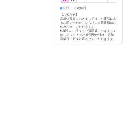
■
■
今日
定休日
【お知らせ】
店舗休業日におきましては、お電話によ
るお問い合わせ、ならびに出荷業務はお
休みさせていただきます。
休業中のご注文・ご質問等につきまして
は、ネット上で24時間受け付け、店舗
営業日に順次対応させていただきます。