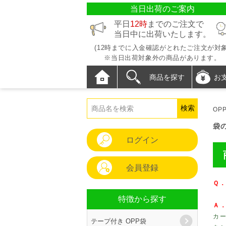
当日出荷のご案内
平日
12時
までのご注文で
当日中に出荷いたします。
(12時までに入金確認がとれたご注文が対象
※当日出荷対象外の商品があります。
商品を探す
お
OP
袋
ログイン
会員登録
Ｑ
特徴から探す
Ａ
カ
テープ付き OPP袋