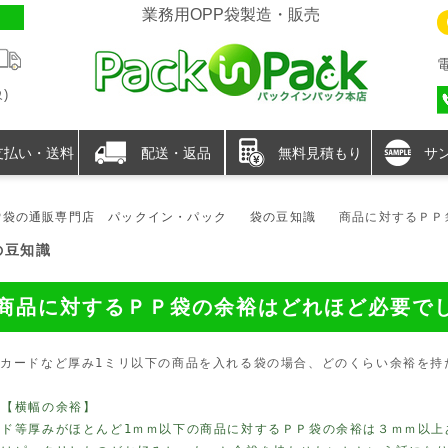
業務用OPP袋製造・販売
)
支払い・送料
配送・返品
無料見積もり
サ
P袋の通販専門店 パックイン・パック
袋の豆知識
商品に対するＰＰ
の豆知識
商品に対するＰＰ袋の余裕はどれほど必要で
．
カードなど厚み1ミリ以下の商品を入れる袋の場合、どのくらい余裕を持
．
【横幅の余裕】
ード等厚みがほとんど1ｍｍ以下の商品に対するＰＰ袋の余裕は３ｍｍ以上