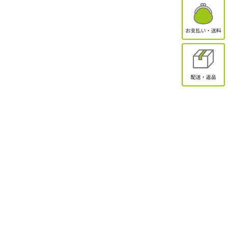
有限会社オクトクリエーション
〒338-0832
埼玉県さいたま市桜区西堀2-11-1 ドエル永島102
お問合せ
電話受付：9:30～17:00
TEL：048-839-8883 / FAX：048-839-8898
MAIL：shopmaster@packinpack.com