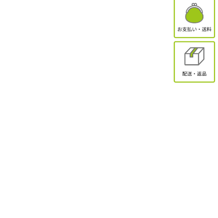
有限会社オクトクリエーション
〒338-0832
埼玉県さいたま市桜区西堀2-11-1 ドエル永島102
お問合せ
電話受付：9:30～17:00
TEL：048-839-8883 / FAX：048-839-8898
MAIL：shopmaster@packinpack.com