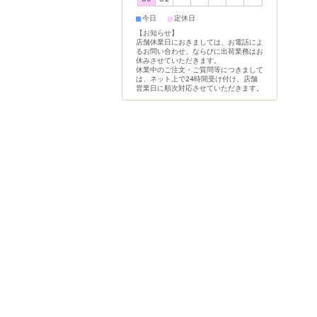
■
■
今日
定休日
【お知らせ】
店舗休業日におきましては、お電話によ
るお問い合わせ、ならびに出荷業務はお
休みさせていただきます。
休業中のご注文・ご質問等につきまして
は、ネット上で24時間受け付け、店舗
営業日に順次対応させていただきます。