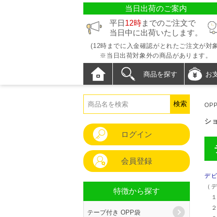
当日出荷のご案内
平日
12時
までのご注文で
当日中に出荷いたします。
(12時までに入金確認がとれたご注文が対象
※当日出荷対象外の商品があります。
商品を探す
お
OP
シ
ログイン
会員登録
デ
（
特徴から探す
１
２
テープ付き OPP袋