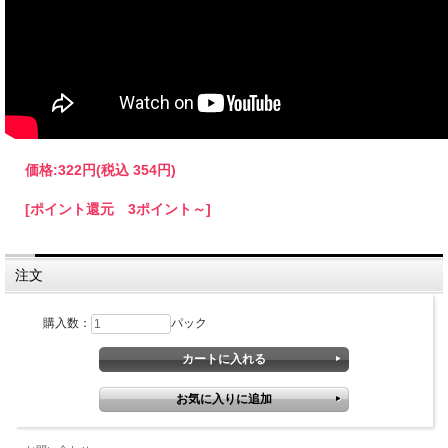
価格:
322円
(税込 354円)
[ポイント還元 3ポイント～]
注文
購入数：
パック