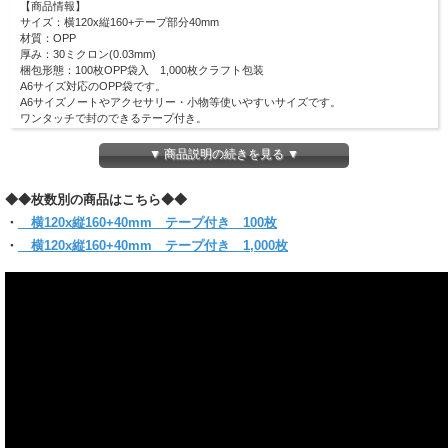
【商品情報】
サイズ：横120x縦160+テープ部分40mm
材質：OPP
厚み：30ミクロン(0.03mm)
梱包形態：100枚OPP袋入 1,000枚クラフト包装
A6サイズ対応のOPP袋です。
A6サイズノートやアクセサリー・小物等使いやすいサイズです。
ワンタッチで封のできるテープ付き。
まとわり付きのない帯電防止テープ使用です。
(お入れになりたい商品によっては入らない場合もございますので、サイズをお確
▼ 商品説明の続きを見る ▼
かめください)
◆◆枚数別の商品はこちら◆◆
【クリックポスト対象商品】
●同サイズ 7パックまで同梱可能
・
横120x縦160+40mm テープ付き 100枚
●クリックポスト対象商品で、サイズ横25x縦34ｘ厚さ3cmのパッケージに収まる
・
横120x縦160+40mm テープ付き 1,000枚
分量
●代金引換・日時指定はできません
●お届けはポスト投函です。
＊他のサイズと組み合わせてご購入の場合は当店にお任せください。
1通で入らない時など、発送方法についての問い合わせをする場合がございます。
必ず【ご注文確定メール】をご確認ください。