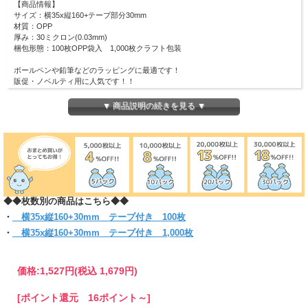
【商品情報】
サイズ：横35x縦160+テープ部分30mm
材質：OPP
厚み：30ミクロン(0.03mm)
梱包形態：100枚OPP袋入 1,000枚クラフト包装
ボールペンや鉛筆などのラッピングに最適です！
販促・ノベルティ用に人気です！！
ピッタリ・スリムなラッピングにも適しています。
ワンタッチで封のできるテープ付き。
▼ 商品説明の続きを見る ▼
まとわり付きのない帯電防止テープ使用です。
(お入れになりたい商品によっては入らない場合もございますので、 サイズをお確
かめください)
◆◆枚数別の商品はこちら◆◆
・
横35x縦160+30mm テープ付き 100枚
・
横35x縦160+30mm テープ付き 1,000枚
価格:
1,527円
(税込 1,679円)
[ポイント還元 16ポイント～]