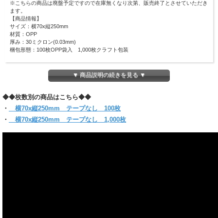
※こちらの商品は廃盤予定ですので在庫無くなり次第、販売終了とさせていただき
ます。
【商品情報】
サイズ：横70x縦250mm
材質：OPP
厚み：30ミクロン(0.03mm)
梱包形態：100枚OPP袋入 1,000枚クラフト包装
アクセサリーや小物のラッピングに最適です♪
そのほかにも、文房具や化粧品等の
▼ 商品説明の続きを見る ▼
ラッピングなど多用途に使用できるサイズです！
ピッタリ・スリムなラッピングにも適しています！
◆◆枚数別の商品はこちら◆◆
(お入れになりたい商品によっては入らない場合もございますので、 サイズをお確
かめください)
・
横70x縦250mm テープなし 100枚
・
横70x縦250mm テープなし 1,000枚