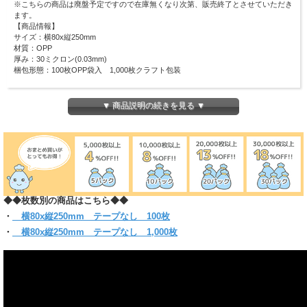
※こちらの商品は廃盤予定ですので在庫無くなり次第、販売終了とさせていただき
ます。
【商品情報】
サイズ：横80x縦250mm
材質：OPP
厚み：30ミクロン(0.03mm)
梱包形態：100枚OPP袋入 1,000枚クラフト包装
アクセサリーや小物のラッピングに最適です♪
そのほかにも、文房具や化粧品等の ラッピングなど多用途に使用できるサイズで
▼ 商品説明の続きを見る ▼
す！
ピッタリ・スリムなラッピングにも適しています！
(お入れになりたい商品によっては入らない場合もございますので、 サイズをお確
かめください)
◆◆枚数別の商品はこちら◆◆
・
横80x縦250mm テープなし 100枚
・
横80x縦250mm テープなし 1,000枚