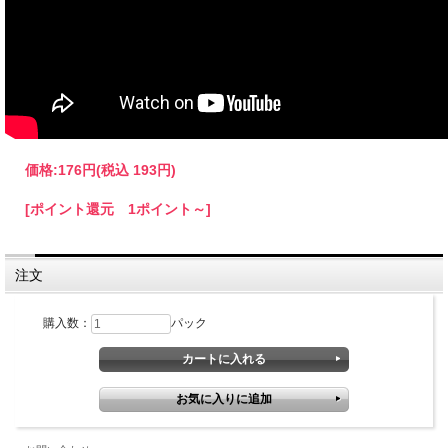
価格:
176円
(税込 193円)
[ポイント還元 1ポイント～]
注文
購入数：
パック