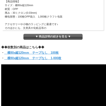
【商品情報】
サイズ：横80x縦120mm
材質：OPP
厚み：30ミクロン(0.03mm)
梱包形態：100枚OPP袋入 1,000枚クラフト包装
アクセサリーや小物のラッピングに最適です♪
そのほかにも、文房具や化粧品等の
ラッピングなど多用途に使用できるサイズです！
ピッタリ・スリムなラッピングにも適しています！
▼ 商品説明の続きを見る ▼
(お入れになりたい商品によっては入らない場合もございますので、 サイズをお確
かめください)
◆◆枚数別の商品はこちら◆◆
【クリックポスト対象商品】
・
横80x縦120mm テープなし 100枚
●クリックポスト対象商品で、サイズ横25x縦34ｘ厚さ3cmのパッケージに収まる
・
横80x縦120mm テープなし 1,000枚
分量
＊他のサイズと組み合わせてご購入の場合は当店にお任せください。
1通で入らない時など、発送方法についての問い合わせをする場合がございます。
必ず【ご注文確定メール】をご確認ください。
●代金引換・日時指定はできません
●お届けはポスト投函です。
●同サイズ 15パックまで同梱可能。