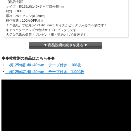
【商品情報】
サイズ：横125x縦140+テープ部分40mm
材質：OPP
厚み：30ミクロン(0.03mm)
梱包形態：100枚OPP袋入
ミニ色紙、寸松庵(w121×h136mm)サイズがピッタリ入るOPP袋です！
キャラクターグッズの色紙サイズにピッタリです！
大切な色紙の保管・プレゼント用・収納として最適です！
寄せ書き等の保護・ラッピングにもおすすめ♪
本体部分にテープがついています。
▼ 商品説明の続きを見る ▼
(お入れになりたい商品によっては入らない場合もございますので、サイズをお確
かめください)
◆◆枚数別の商品はこちら◆◆
【クリックポスト対象商品】
・
横125x縦140+40mm テープ付き 100枚
●同サイズ 6パックまで同梱可能
・
横125x縦140+40mm テープ付き 1,000枚
●クリックポスト対象商品で、サイズ横25x縦34ｘ厚さ3cmのパッケージに収まる
分量
●代金引換・日時指定はできません
●お届けはポスト投函です。
＊他のサイズと組み合わせてご購入の場合は当店にお任せください。
1通で入らない時など、発送方法についての問い合わせをする場合がございます。
必ず【ご注文確定メール】をご確認ください。