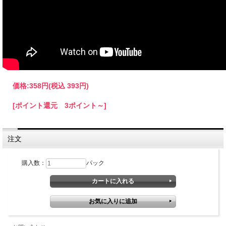
価格:
358円
(税込 393円)
[ポイント還元 3ポイント～]
注文
購入数：
パック