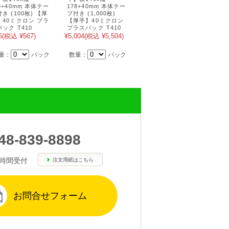
8+40mm 本体テー
178+40mm 本体テー
き (100枚) 【厚
プ付き (1,000枚)
】40ミクロン プラ
【厚手】40ミクロン
ック T410
プラスパック T410
6
(税込 ¥567)
¥5,004
(税込 ¥5,504)
量：
パック
数量：
パック
48-839-8898
4時間受付
注文用紙はこちら
お問合せフォーム