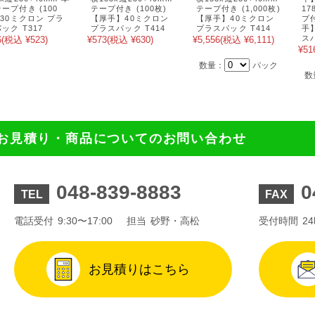
ープ付き (100
テープ付き (100枚)
テープ付き (1,000枚)
17
 30ミクロン プラ
【厚手】40ミクロン
【厚手】40ミクロン
プ付
ック T317
プラスパック T414
プラスパック T414
手
スパ
6
(税込 ¥523)
¥573
(税込 ¥630)
¥5,556
(税込 ¥6,111)
¥51
数量：
パック
数
お見積り・商品についてのお問い合わせ
048-839-8883
0
TEL
FAX
電話受付
9:30〜17:00
担当
砂野・高松
受付時間
2
お見積りはこちら