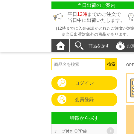
当日出荷のご案内
平日
12時
までのご注文で
当日中に出荷いたします。
(12時までに入金確認がとれたご注文が対象
※当日出荷対象外の商品があります。
商品を探す
お
OP
ログイン
会員登録
特徴から探す
テープ付き OPP袋