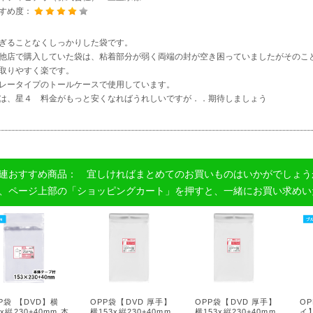
すめ度：
ぎることなくしっかりした袋です。
他店で購入していた袋は、粘着部分が弱く両端の封が空き困っていましたがそのこ
取りやすく楽です。
レータイプのトールケースで使用しています。
は、星４ 料金がもっと安くなればうれしいですが．．期待しましょう
連おすすめ商品： 宜しければまとめてのお買いものはいかがでしょう
、ページ上部の「ショッピングカート」を押すと、一緒にお買い求めい
P袋 【DVD】横
OPP袋【DVD 厚手】
OPP袋【DVD 厚手】
O
3x縦230+40mm 本
横153x縦230+40mm
横153x縦230+40mm
イ