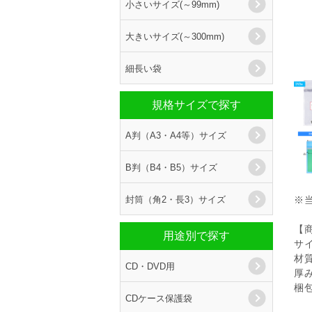
小さいサイズ(～99mm)
大きいサイズ(～300mm)
細長い袋
規格サイズで探す
A判（A3・A4等）サイズ
B判（B4・B5）サイズ
封筒（角2・長3）サイズ
※
【
用途別で探す
サイ
材
CD・DVD用
厚み
梱包
CDケース保護袋