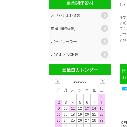
農業関連資材
おす
オリジナル野菜袋
厚す
以前
野菜用(防曇袋)
プも
アマ
評価
バッグシーラー
バイオマスCP袋
関
れ
2026/08
日
月
火
水
木
金
土
1
2
3
4
5
6
7
8
9
10
11
12
13
14
15
16
17
18
19
20
21
22
23
24
25
26
27
28
29
OP
30
31
15