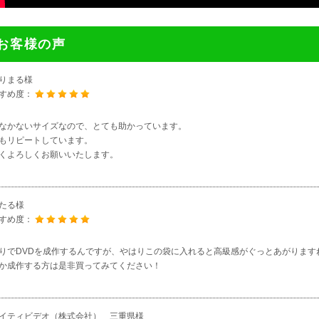
お客様の声
りまる様
すめ度：
なかないサイズなので、とても助かっています。
もリピートしています。
くよろしくお願いいたします。
たる様
すめ度：
りでDVDを成作するんですが、やはりこの袋に入れると高級感がぐっとあがります
か成作する方は是非買ってみてください！
イティビデオ（株式会社） 三重県様