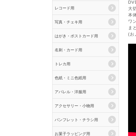
D
レコード用
大
本
ワ
写真・チェキ用
ま
(
はがき・ポストカード用
名刺・カード用
トレカ用
色紙・ミニ色紙用
アパレル・洋服用
アクセサリー・小物用
パンフレット・チラシ用
お菓子ラッピング用