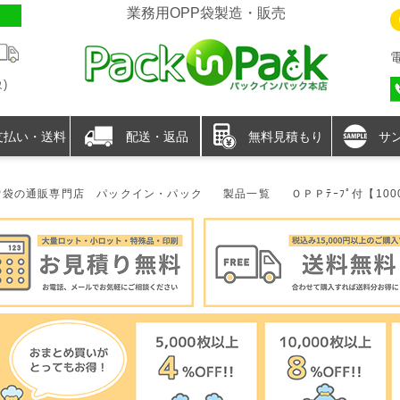
業務用OPP袋製造・販売
)
支払い・送料
配送・返品
無料見積もり
サ
P袋の通販専門店 パックイン・パック
製品一覧
ＯＰＰﾃｰﾌﾟ付【100