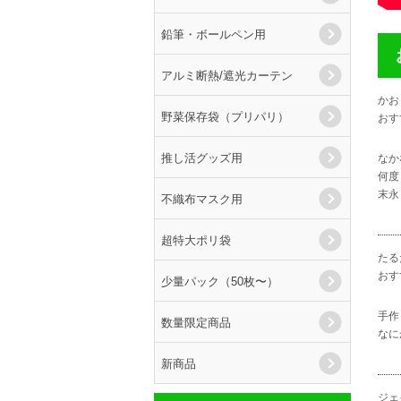
鉛筆・ボールペン用
アルミ断熱/遮光カーテン
かお
野菜保存袋（プリパリ）
おす
推し活グッズ用
なか
何度
末永
不織布マスク用
超特大ポリ袋
たる
おす
少量パック（50枚〜）
手作
数量限定商品
なに
新商品
ジェ