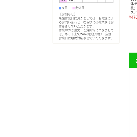
体テ
■
■
今日
定休日
枚)
スパ
【お知らせ】
¥47
店舗休業日におきましては、お電話によ
るお問い合わせ、ならびに出荷業務はお
休みさせていただきます。
休業中のご注文・ご質問等につきまして
は、ネット上で24時間受け付け、店舗
営業日に順次対応させていただきます。