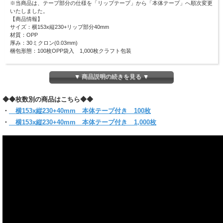
※当商品は、テープ部分の仕様を「リップテープ」から「本体テープ」へ順次変更
いたしました。
【商品情報】
サイズ：横153x縦230+リップ部分40mm
材質：OPP
厚み：30ミクロン(0.03mm)
梱包形態：100枚OPP袋入 1,000枚クラフト包装
DVDトールケースサイズのOPP袋です！
大切なDVDを保管、保護することができます！
▼ 商品説明の続きを見る ▼
本体テープ付きなので、出し入れする際にテープ部分がDVDに触れることはありま
せん。
◆◆枚数別の商品はこちら◆◆
ワンタッチで封のできるテープ付き。
まとわり付きのない帯電防止テープ使用です。
・
横153x縦230+40mm 本体テープ付き 100枚
(お入れになりたい商品によっては入らない場合もございますので、サイズをお確
・
横153x縦230+40mm 本体テープ付き 1,000枚
かめください)
【クリックポスト対象商品】
●同サイズ 3パックまで同梱可能
●クリックポスト対象商品で、サイズ横25x縦34ｘ厚さ3cmのパッケージに収まる
分量
●代金引換・日時指定はできません
●お届けはポスト投函です。
＊他のサイズと組み合わせてご購入の場合は当店にお任せください。
1通で入らない時など、発送方法についての問い合わせをする場合がございます。
必ず【ご注文確定メール】をご確認ください。