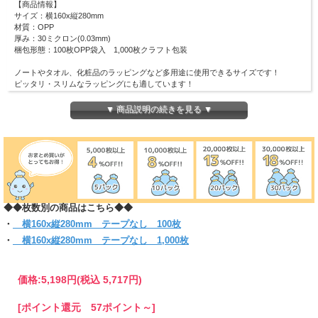
【商品情報】
サイズ：横160x縦280mm
材質：OPP
厚み：30ミクロン(0.03mm)
梱包形態：100枚OPP袋入 1,000枚クラフト包装
ノートやタオル、化粧品のラッピングなど多用途に使用できるサイズです！
ピッタリ・スリムなラッピングにも適しています！
(お入れになりたい商品によっては入らない場合もございますので、 サイズをお確
かめください)
▼ 商品説明の続きを見る ▼
◆◆枚数別の商品はこちら◆◆
・
横160x縦280mm テープなし 100枚
・
横160x縦280mm テープなし 1,000枚
価格:
5,198円
(税込 5,717円)
[ポイント還元 57ポイント～]