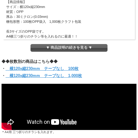
【商品情報】
サイズ：横120x縦230mm
材質：OPP
厚み：30ミクロン(0.03mm)
梱包形態：100枚OPP袋入 1,000枚クラフト包装
長3サイズのOPP袋です。
A4横三つ折りのチラシ等を入れるのに最適！！
その他にも化粧品やお菓子などのラッピングなど多用途に使用できるサイズです！
ピッタリ・スリムなラッピングにも適しています！
▼ 商品説明の続きを見る ▼
(お入れになりたい商品によっては入らない場合もございますので、 サイズをお確
かめください)
◆◆枚数別の商品はこちら◆◆
【クリックポスト対象商品】
・
横120x縦230mm テープなし 100枚
●クリックポスト対象商品で、サイズ横25x縦34ｘ厚さ3cmのパッケージに収まる
・
横120x縦230mm テープなし 1,000枚
分量
＊他のサイズと組み合わせてご購入の場合は当店にお任せください。
1通で入らない時など、発送方法についての問い合わせをする場合がございます。
必ず【ご注文確定メール】をご確認ください。
●代金引換・日時指定はできません
●お届けはポスト投函です。
●同サイズ 5パックまで同梱可能
＊A4用 三つ折りのチラシを入れます。