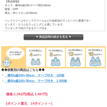
【商品情報】
サイズ：横40x縦100+テープ部分30mm
材質：OPP
厚み：30ミクロン(0.03mm)
ハンドクリームやリップクリームなどの化粧品のラッピングに最適です♪
ピッタリ・スリムなラッピングにも適しています。
ワンタッチで封のできるテープ付き。
まとわり付きのない帯電防止テープ使用です。
(お入れになりたい商品によっては入らない場合もございますので、 サイズをお確
▼ 商品説明の続きを見る ▼
かめください)
◆◆枚数別の商品はこちら◆◆
・
横40x縦100+30mm テープ付き 100枚
・
横40x縦100+30mm テープ付き 1,000枚
価格:
1,352円
(税込 1,487円)
[ポイント還元 14ポイント～]