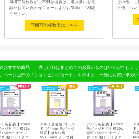
同梱可能枚数がご不明な場合はご購入前にお電
その他、ご
話やお問い合わせフォームよりお気軽にご相談
ト便につい
ください。
同梱可能枚数表はこちら
連おすすめ商品： 宜しければまとめてのお買いものはいかがでしょう
、ページ上部の「ショッピングカート」を押すと、一緒にお買い求めい
ルミ蒸着袋【37mm
アルミ蒸着袋 ゴール
アルミ蒸着袋【57mm
ア
バッジ対応】横55x
ド【44mm 缶バッジ
缶バッジ対応】横60x
ド
5+30mm テープ
対応】横55x縦
縦60+30mm テープ
対
(100枚) 50ミクロ
55+30mm テープ付
付 (100枚) 50ミクロ
60