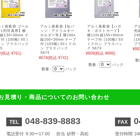
ルミ蒸着袋 ゴール
アルミ蒸着袋【缶バ
アルミ蒸着袋【ハガ
ア
【L判写真用】横
ッジ・アクリルキー
キ・ポストカード】
色
x縦130+30mm テ
ホルダー等】横100x
横110x縦155+30mm
14
付 (100枚) 50ミ
縦100+30mm テープ
テープ付 (100枚) 50
(1
ロン プラスパック
付 (100枚) 50ミクロ
ミクロン プラスパッ
プ
95
ン プラスパック
ク S679
¥88
S674
2
(税込 ¥761)
¥809
(税込 ¥889)
¥674
(税込 ¥741)
数
数量：
パック
数量：
パック
お見積り・商品についてのお問い合わせ
048-839-8883
0
TEL
FAX
電話受付
9:30〜17:00
担当
砂野・高松
受付時間
2