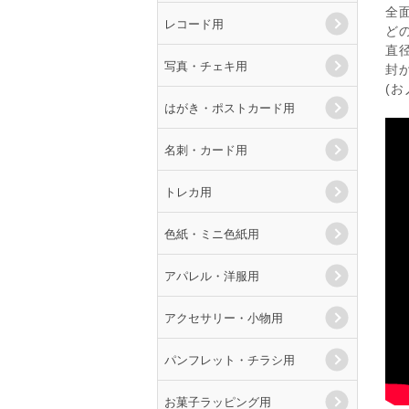
全
レコード用
ど
直
写真・チェキ用
封
(
はがき・ポストカード用
名刺・カード用
トレカ用
色紙・ミニ色紙用
アパレル・洋服用
アクセサリー・小物用
パンフレット・チラシ用
お菓子ラッピング用