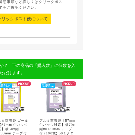
留意事項など詳しくはクリックポス
てをご確認ください。
クリックポスト便について
か？ 下の商品の「購入数」に個数を入
ただけます。
ルミ蒸着袋 ゴール
アルミ蒸着袋【57mm
【57mm 缶バッジ
缶バッジ対応】横70x
応】横60x縦
縦80+30mm テープ
+30mm テープ付
付 (100枚) 50ミクロ