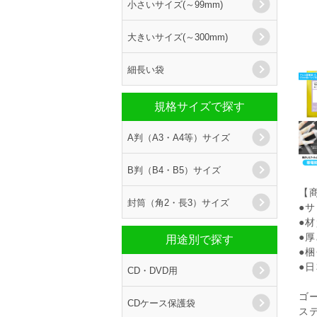
小さいサイズ(～99mm)
大きいサイズ(～300mm)
細長い袋
規格サイズで探す
A判（A3・A4等）サイズ
B判（B4・B5）サイズ
【
封筒（角2・長3）サイズ
●サ
●材
●厚
用途別で探す
●梱
●
CD・DVD用
ゴ
CDケース保護袋
ス