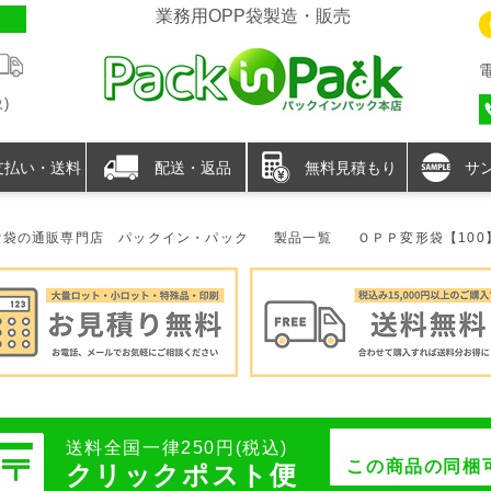
業務用OPP袋製造・販売
)
支払い・送料
配送・返品
無料見積もり
サ
P袋の通販専門店 パックイン・パック
製品一覧
ＯＰＰ変形袋【100
送料全国一律250円(税込)
この商品の同梱
クリックポスト便