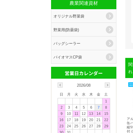
農業関連資材
オリジナル野菜袋
野菜用(防曇袋)
バッグシーラー
バイオマスCP袋
関
れ
2026/08
日
月
火
水
木
金
土
1
2
3
4
5
6
7
8
9
10
11
12
13
14
15
ア
16
17
18
19
20
21
22
缶
23
24
25
26
27
28
29
縦5
付 
30
31