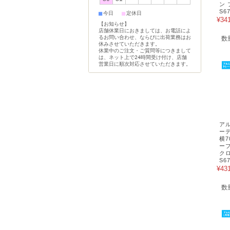
ン
S6
■
■
今日
定休日
¥34
【お知らせ】
店舗休業日におきましては、お電話によ
るお問い合わせ、ならびに出荷業務はお
数
休みさせていただきます。
休業中のご注文・ご質問等につきまして
は、ネット上で24時間受け付け、店舗
営業日に順次対応させていただきます。
ア
ー
横7
ープ
ク
S6
¥43
数