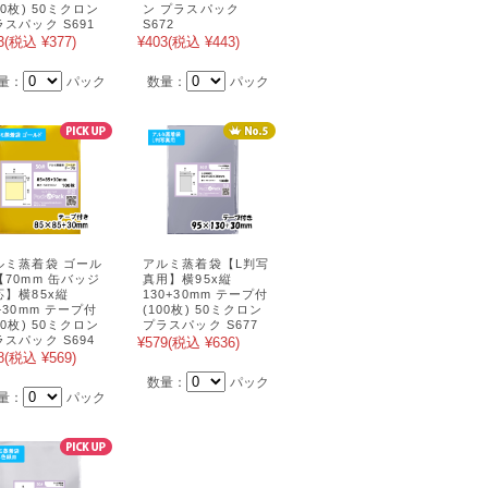
00枚) 50ミクロン
ン プラスパック
ラスパック S691
S672
3
(税込 ¥377)
¥403
(税込 ¥443)
量：
パック
数量：
パック
ルミ蒸着袋 ゴール
アルミ蒸着袋【L判写
【70mm 缶バッジ
真用】横95x縦
応】横85x縦
130+30mm テープ付
+30mm テープ付
(100枚) 50ミクロン
00枚) 50ミクロン
プラスパック S677
ラスパック S694
¥579
(税込 ¥636)
8
(税込 ¥569)
数量：
パック
量：
パック