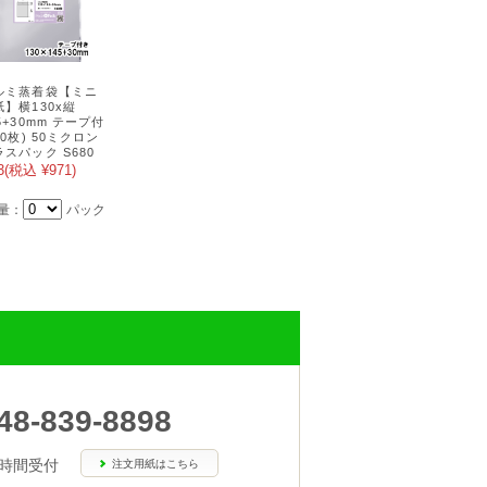
ルミ蒸着袋【ミニ
紙】横130x縦
5+30mm テープ付
00枚) 50ミクロン
ラスパック S680
3
(税込 ¥971)
量：
パック
48-839-8898
4時間受付
注文用紙はこちら