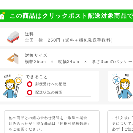
この商品はクリックポスト配送対象商品
送料
全国一律 250円（送料＋梱包発送手数料）
対象サイズ
横幅25cm × 縦幅34cｍ × 厚さ3cmのパッケ
できること
郵便受けへの配達
配送状況の確認
他の商品との組み合わせ発送をご希望の場合
ご注文後に
組み合わせが可能な商品は「同梱可能枚数表」
更について
をご確認ください。
必ず【ご注