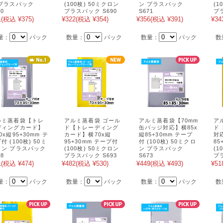
 プラスパック
(100枚) 50ミクロン
ン プラスパック
(1
70
プラスパック S690
S671
プ
1
(税込 ¥375)
¥322
(税込 ¥354)
¥356
(税込 ¥391)
¥34
量：
パック
数量：
パック
数量：
パック
数
ルミ蒸着袋【トレ
アルミ蒸着袋 ゴール
アルミ蒸着袋【70mm
ア
ディングカード】
ド【トレーディング
缶バッジ対応】横85x
ド
0x縦95+30mm テ
カード】横70x縦
縦85+30mm テープ
対
付 (100枚) 50ミ
95+30mm テープ付
付 (100枚) 50ミクロ
85
ロン プラスパック
(100枚) 50ミクロン
ン プラスパック
(1
78
プラスパック S693
S673
プ
1
(税込 ¥474)
¥482
(税込 ¥530)
¥449
(税込 ¥493)
¥51
量：
パック
数量：
パック
数量：
パック
数