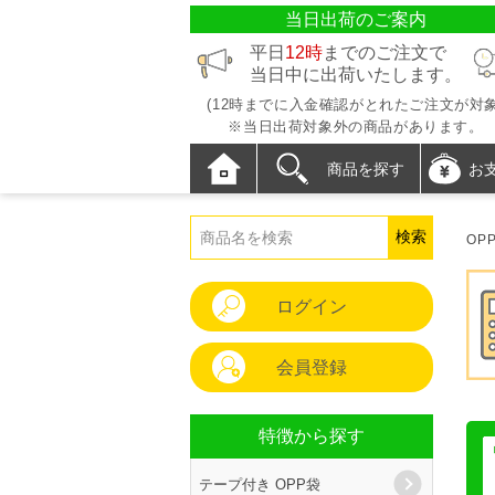
当日出荷のご案内
平日
12時
までのご注文で
当日中に出荷いたします。
(12時までに入金確認がとれたご注文が対象
※当日出荷対象外の商品があります。
商品を探す
お
OP
ログイン
会員登録
特徴から探す
テープ付き OPP袋