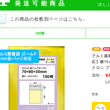
発送可能商品
詳し
この商品の枚数別ページはこちら↓
100枚
アルミ蒸着
応】横70x
クロン プ
¥
価格:
[
数量: