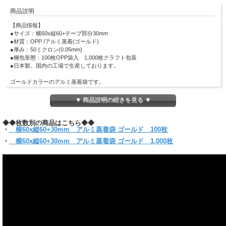
商品説明
【商品情報】
●
サイズ：横60x縦60+テープ部分30mm
●
材質：OPP /アルミ蒸着
(ゴールド)
●
厚み：50ミクロン(0.05mm)
●
梱包形態：100枚OPP袋入 1,000枚クラフト包装
●日本製。国内の工場で生産しております。
ゴールドカラーのアルミ蒸着袋です。
ステッカーや缶バッジなど小物を入れるのに最適です！
全面アルミ蒸着フィルムを使用しているため、 中身が見えないのでシークレット
▼ 商品説明の続きを見る ▼
袋としてイベント・付録などのお楽しみ袋として大活躍します！
直径57mmの缶バッジがピッタリ入ります。
◆◆枚数別の商品はこちら◆◆
封かん時にまとわり付きのない帯電防止テープ使用です。
・
横60x縦60+30mm アルミ蒸着袋 ゴールド 100枚
(お入れになりたい商品によっては入らない場合もございますので、サイズをお確
かめください)
・
横60x縦60+30mm アルミ蒸着袋 ゴールド 1,000枚
【クリックポスト対象商品】
＊クリックポスト対象商品で、サイズ横25x縦34ｘ厚さ3cmのパッケージに収まる
分量
＊他のサイズとの組み合わせてご購入の場合は当店にお任せください。1通で入ら
ない時等、発送方法についての問い合わせをする場合がございます。
必ず【ご注文確定メール】をご確認ください。
＊お届けはポスト投函です。
60ｘ60+30mmは同サイズは10パックまで同梱可能。