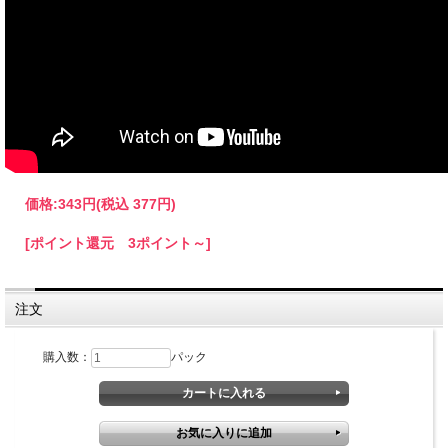
価格:
343円
(税込 377円)
[ポイント還元 3ポイント～]
注文
購入数：
パック