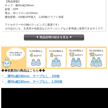
【商品情報】
サイズ：横90x縦180mm
材質：OPP
厚み：30ミクロン(0.03mm)
梱包形態：100枚OPP袋入 1,000枚クラフト包装
アクセサリーや小物のラッピングに最適です♪
そのほかにも、文房具や化粧品などのラッピングなど多用途に使用できるサイズで
す！
ピッタリ・スリムなラッピングにも適しています！
▼ 商品説明の続きを見る ▼
(お入れになりたい商品によっては入らない場合もございますので、 サイズをお確
かめください)
◆◆枚数別の商品はこちら◆◆
・
横90x縦180mm テープなし 100枚
・
横90x縦180mm テープなし 1,000枚