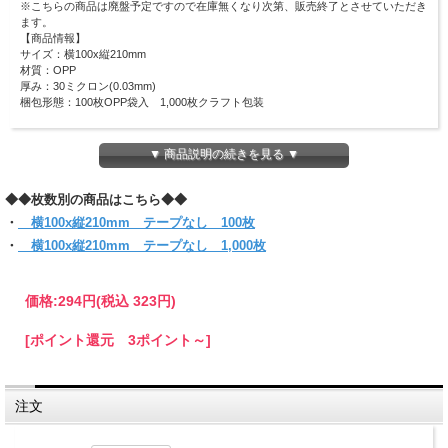
※こちらの商品は廃盤予定ですので在庫無くなり次第、販売終了とさせていただき
ます。
【商品情報】
サイズ：横100x縦210mm
材質：OPP
厚み：30ミクロン(0.03mm)
梱包形態：100枚OPP袋入 1,000枚クラフト包装
化粧品やバスグッズなどのラッピングなど多用途に使用できるサイズです！
ピッタリ・スリムなラッピングにも適しています！
▼ 商品説明の続きを見る ▼
小物のラッピングやパーツの整理などにも最適です。
(お入れになりたい商品によっては入らない場合もございますので、 サイズをお確
◆◆枚数別の商品はこちら◆◆
かめください)
・
横100x縦210mm テープなし 100枚
【クリックポスト対象商品】
・
横100x縦210mm テープなし 1,000枚
●クリックポスト対象商品で、サイズ横25x縦34ｘ厚さ3cmのパッケージに収まる
分量
＊他のサイズと組み合わせてご購入の場合は当店にお任せください。
1通で入らない時など、発送方法についての問い合わせをする場合がございます。
価格:
294円
(税込 323円)
必ず【ご注文確定メール】をご確認ください。
●代金引換・日時指定はできません
[ポイント還元 3ポイント～]
●お届けはポスト投函です。
●同サイズ 6パックまで同梱可能。
注文