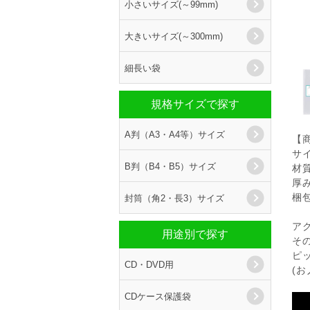
小さいサイズ(～99mm)
大きいサイズ(～300mm)
細長い袋
規格サイズで探す
A判（A3・A4等）サイズ
【
サイ
B判（B4・B5）サイズ
材
厚み
封筒（角2・長3）サイズ
梱包
ア
用途別で探す
そ
ピ
CD・DVD用
(
CDケース保護袋