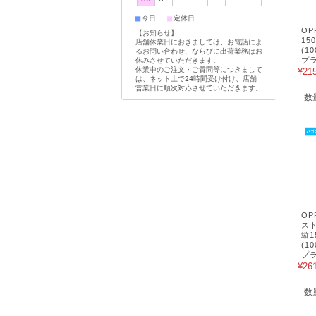
■
■
今日
定休日
OP
【お知らせ】
15
店舗休業日におきましては、お電話によ
(1
るお問い合わせ、ならびに出荷業務はお
プラ
休みさせていただきます。
休業中のご注文・ご質問等につきまして
¥21
は、ネット上で24時間受け付け、店舗
営業日に順次対応させていただきます。
数
O
スト
縦1
(1
プラ
¥26
数