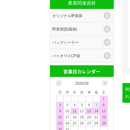
農業関連資材
オリジナル野菜袋
野菜用(防曇袋)
バッグシーラー
バイオマスCP袋
2026/08
関
日
月
火
水
木
金
土
れ
1
2
3
4
5
6
7
8
9
10
11
12
13
14
15
16
17
18
19
20
21
22
23
24
25
26
27
28
29
30
31