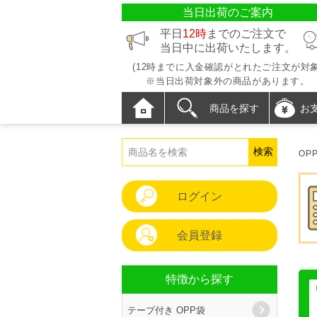
当日出荷のご案内
平日
12時
までのご注文で
当日中に出荷いたします。
(12時までに入金確認がとれたご注文が対象
※当日出荷対象外の商品があります。
商品を探す
お
OP
ログイン
会員登録
特徴から探す
テープ付き OPP袋