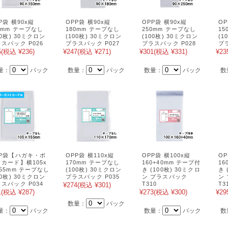
P袋 横90x縦
OPP袋 横90x縦
OPP袋 横90x縦
OP
0mm テープなし
180mm テープなし
250mm テープなし
1
00枚) 30ミクロン
(100枚) 30ミクロン
(100枚) 30ミクロン
(1
スパック P026
プラスパック P027
プラスパック P028
プ
5
(税込 ¥236)
¥247
(税込 ¥271)
¥301
(税込 ¥331)
¥23
量：
パック
数量：
パック
数量：
パック
数
PP袋【ハガキ・ポ
OPP袋 横110x縦
OPP袋 横100x縦
OP
カード】横105x
170mm テープなし
160+40mm テープ付
16
55mm テープなし
(100枚) 30ミクロン
き (100枚) 30ミクロ
き 
00枚) 30ミクロン
プラスパック P035
ン プラスパック
ン
スパック P034
T310
T3
¥274
(税込 ¥301)
1
(税込 ¥287)
¥273
(税込 ¥300)
¥29
数量：
パック
量：
パック
数量：
パック
数