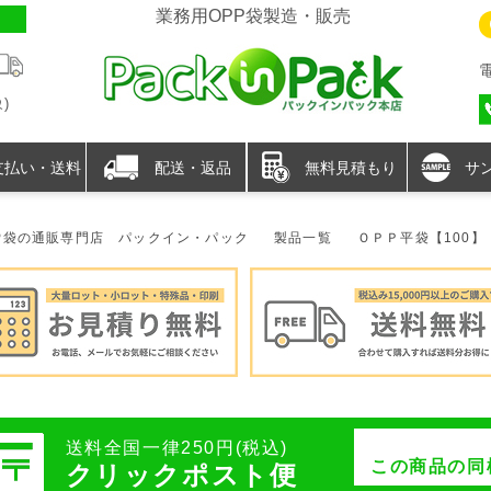
業務用OPP袋製造・販売
)
支払い・送料
配送・返品
無料見積もり
サ
P袋の通販専門店 パックイン・パック
製品一覧
ＯＰＰ平袋【100】
送料全国一律250円(税込)
この商品の同
クリックポスト便