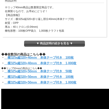
商品説明
※リップ40mm商品は数量限定商品です。
在庫限りなので、お早めにどうぞ！
【商品情報】
サイズ：
横325x縦320+折り返し部分40mm(本体テープ付)
材質：OPP
厚み：
40ミクロン(0.04mm)
梱包形態：100枚OPP袋入 1,000枚クラフト包装
こちらの製品は折り曲げて発送致します。
▼ 商品説明の続きを見る ▼
LPレコードスリム紙ジャケットを1枚入れるのに最適です。
厚手の紙ジャケットはリップ50mmの商品をおすすめします。
◆◆枚数別の商品はこちら◆◆
本体テープ付きなので、出し入れする際にテープ部分がジャケットに触れることが
・
横325x縦320+40mm 本体テープ付き 100枚
ありません。
ワンタッチで封のできるテープ付き。
・
横325x縦320+40mm 本体テープ付き 1,000枚
(お入れになりたい商品によっては入らない場合もございますので、サイズをお確
◆◆リップ50mmの商品はこちら◆◆
かめください)
・
横325x縦320+50mm 本体テープ付き 50枚
【クリックポスト対象商品】
・
横325x縦320+50mm 本体テープ付き 100枚
●クリックポスト対象商品で、サイズ横25x縦34ｘ厚さ3cmのパッケージに収まる
分量
・
横325x縦320+50mm 本体テープ付き 1,000枚
＊他のサイズと組み合わせてご購入の場合は当店にお任せください。
1通で入らない時など、発送方法についての問い合わせをする場合がございます。
必ず【ご注文確定メール】をご確認ください。
●代金引換・日時指定はできません
●お届けはポスト投函です。
●同サイズ 1パックまで同梱可能
注)クリックポストご利用の場合、オーバーサイズの為、商品の【二つ折り】にし