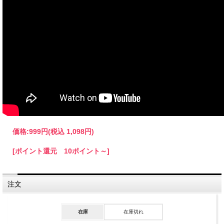
て発送致します。気を付けて梱包しますが、曲がり跡が残る場合がございます。ご
了承いただけるお客様は、お手数ですが【備考欄】に「商品折り曲げ了承済み、ク
リックポスト希望」とご記入下さい。ご記入がない場合は、通常便[宅配便]でのお
届けとなりますので、必ずご記入ください！！また、ご了承いただいたお客様に
は、送料を訂正して【ご注文確定メール】を差し上げます。先払い（銀行振り込
み・コンビニ決済等）希望のお客様は【ご注文確定メール】確認後、ご入金をお願
いします。
価格:
999円
(税込 1,098円)
[ポイント還元 10ポイント～]
注文
在庫
在庫切れ