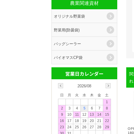
農業関連資材
オリジナル野菜袋
野菜用(防曇袋)
バッグシーラー
バイオマスCP袋
関
れ
2026/08
日
月
火
水
木
金
土
1
2
3
4
5
6
7
8
9
10
11
12
13
14
15
16
17
18
19
20
21
22
23
24
25
26
27
28
29
OP
18
30
31