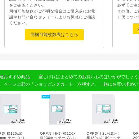
をご確認ください。
必ず【ご注
同梱可能枚数がご不明な場合はご購入前にお電
その他、ご
話やお問い合わせフォームよりお気軽にご相談
ト便につい
ください。
同梱可能枚数表はこちら
連おすすめ商品： 宜しければまとめてのお買いものはいかがでしょう
、ページ上部の「ショッピングカート」を押すと、一緒にお買い求めい
P袋 横120x縦
OPP袋 [長3] 横120x
OPP袋【2L写真用】
OP
0mm テープなし
縦230mm テープなし
横130x縦180mm テ
2