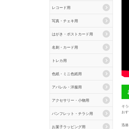
レコード用
写真・チェキ用
はがき・ポストカード用
名刺・カード用
トレカ用
色紙・ミニ色紙用
アパレル・洋服用
アクセサリー・小物用
そう
おす
パンフレット・チラシ用
迅速
お菓子ラッピング用