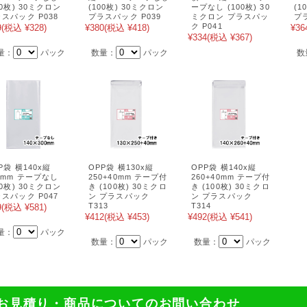
00枚) 30ミクロン
(100枚) 30ミクロン
ープなし (100枚) 30
(1
スパック P038
プラスパック P039
ミクロン プラスパッ
プ
ク P041
9
(税込 ¥328)
¥380
(税込 ¥418)
¥36
¥334
(税込 ¥367)
量：
パック
数量：
パック
数
P袋 横140x縦
OPP袋 横130x縦
OPP袋 横140x縦
0mm テープなし
250+40mm テープ付
260+40mm テープ付
00枚) 30ミクロン
き (100枚) 30ミクロ
き (100枚) 30ミクロ
スパック P047
ン プラスパック
ン プラスパック
T313
T314
9
(税込 ¥581)
¥412
(税込 ¥453)
¥492
(税込 ¥541)
量：
パック
数量：
パック
数量：
パック
お見積り・商品についてのお問い合わせ