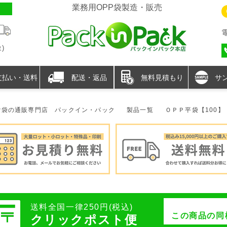
業務用OPP袋製造・販売
)
支払い・送料
配送・返品
無料見積もり
サ
P袋の通販専門店 パックイン・パック
製品一覧
ＯＰＰ平袋【100】
送料全国一律250円(税込)
この商品の同
クリックポスト便