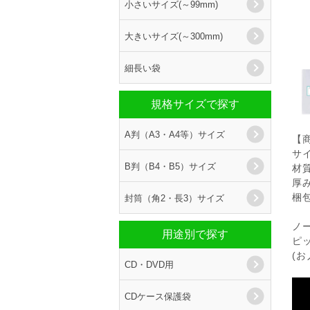
小さいサイズ(～99mm)
大きいサイズ(～300mm)
細長い袋
規格サイズで探す
A判（A3・A4等）サイズ
【
サイ
B判（B4・B5）サイズ
材
厚み
封筒（角2・長3）サイズ
梱包
ノ
用途別で探す
ピ
(
CD・DVD用
CDケース保護袋