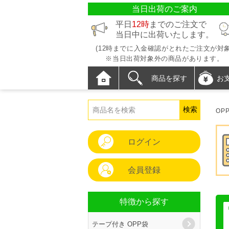
当日出荷のご案内
平日
12時
までのご注文で
当日中に出荷いたします。
(12時までに入金確認がとれたご注文が対象
※当日出荷対象外の商品があります。
商品を探す
お
OP
ログイン
会員登録
特徴から探す
テープ付き OPP袋