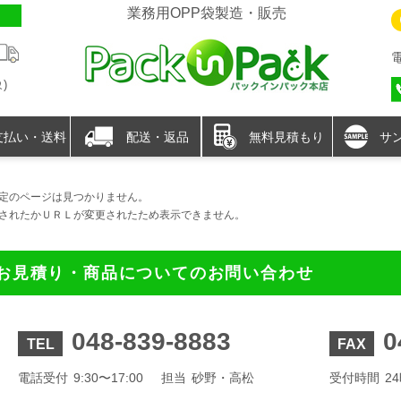
業務用OPP袋製造・販売
)
支払い・送料
配送・返品
無料見積もり
サ
定のページは見つかりません。
されたかＵＲＬが変更されたため表示できません。
お見積り・商品についてのお問い合わせ
048-839-8883
0
TEL
FAX
電話受付
9:30〜17:00
担当
砂野・高松
受付時間
2