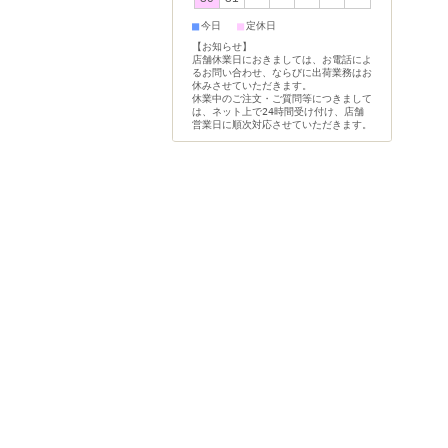
■
■
今日
定休日
【お知らせ】
店舗休業日におきましては、お電話によ
るお問い合わせ、ならびに出荷業務はお
休みさせていただきます。
休業中のご注文・ご質問等につきまして
は、ネット上で24時間受け付け、店舗
営業日に順次対応させていただきます。