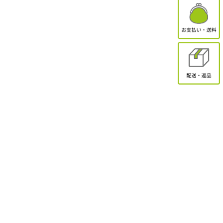
有限会社オクトクリエーション
〒338-0832
埼玉県さいたま市桜区西堀2-11-1 ドエル永島102
お問合せ
電話受付：9:30～17:00
TEL：048-839-8883 / FAX：048-839-8898
MAIL：shopmaster@packinpack.com