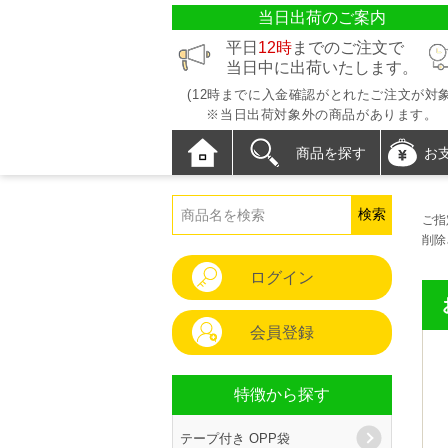
当日出荷のご案内
平日
12時
までのご注文で
当日中に出荷いたします。
(12時までに入金確認がとれたご注文が対象
※当日出荷対象外の商品があります。
商品を探す
お
ご指
削除
ログイン
会員登録
特徴から探す
テープ付き OPP袋