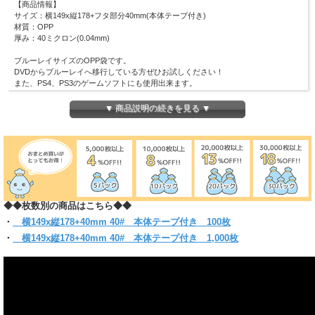
【商品情報】
サイズ：横149x縦178+フタ部分40mm(本体テープ付き)
材質：OPP
厚み：40ミクロン(0.04mm)
ブルーレイサイズのOPP袋です。
DVDからブルーレイへ移行している方ぜひお試しください！
また、PS4、PS3のゲームソフトにも使用出来ます。
大切なブルーレイやゲームソフトの保管、保護、収納の最適です。
ネットオークションやフリマサイトの発送時の梱包資材としても活用できます。
▼ 商品説明の続きを見る ▼
ワンタッチで封のできるテープ付き。本体部分にテープがついています。
(お入れになりたい商品によっては入らない場合もございますので、サイズをお確
かめください)
◆◆枚数別の商品はこちら◆◆
・
横149x縦178+40mm 40# 本体テープ付き 100枚
・
横149x縦178+40mm 40# 本体テープ付き 1,000枚