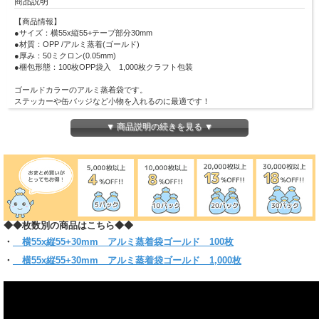
商品説明
【商品情報】
●サイズ：横55x縦55+テープ部分30mm
●材質：OPP /アルミ蒸着(ゴールド)
●厚み：50ミクロン(0.05mm)
●梱包形態：100枚OPP袋入 1,000枚クラフト包装
ゴールドカラーのアルミ蒸着袋です。
ステッカーや缶バッジなど小物を入れるのに最適です！
全面アルミ蒸着フィルムを使用しているため、 中身が見えないのでシークレット
袋としてイベント・付録などのお楽しみ袋として大活躍します！
▼ 商品説明の続きを見る ▼
直径44mmの缶バッジがピッタリ入ります。
封かん時にまとわり付きのない帯電防止テープ使用です。
(お入れになりたい商品によっては入らない場合もございますので、サイズをお確
かめください)
【クリックポスト対象商品】
＊クリックポスト対象商品で、サイズ横25x縦34ｘ厚さ3cmのパッケージに収まる
◆◆枚数別の商品はこちら◆◆
分量
＊他のサイズとの組み合わせてご購入の場合は当店にお任せください。1通で入ら
・
横55x縦55+30mm アルミ蒸着袋ゴールド 100枚
ない時等、発送方法についての問い合わせをする場合がございます。
・
横55x縦55+30mm アルミ蒸着袋ゴールド 1,000枚
必ず【ご注文確定メール】をご確認ください。
＊お届けはポスト投函です。
55ｘ55+30mmは同サイズは1パックまで同梱可能。