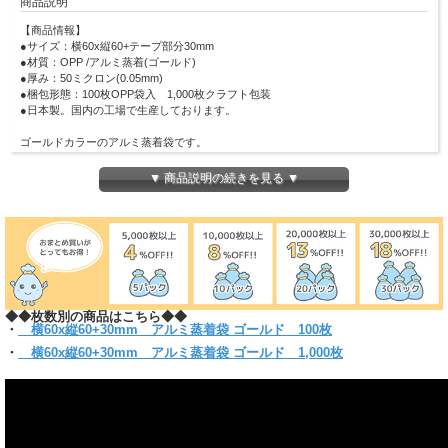
商品説明
【商品情報】
●
サイズ：横60x縦60+テープ部分30mm
●
材質：OPP /アルミ蒸着
(ゴールド)
●
厚み：50ミクロン(0.05mm)
●
梱包形態：100枚OPP袋入 1,000枚クラフト包装
●日本製。国内の工場で生産しております。
ゴールドカラーのアルミ蒸着袋です。
ステッカーや缶バッジなど小物を入れるのに最適です！
全面アルミ蒸着フィルムを使用しているため、 中身が見えないのでシークレット
▼ 商品説明の続きを見る ▼
袋としてイベント・付録などのお楽しみ袋として大活躍します！
直径57mmの缶バッジがピッタリ入ります。
封かん時にまとわり付きのない帯電防止テープ使用です。
(お入れになりたい商品によっては入らない場合もございますので、サイズをお確
かめください)
【クリックポスト対象商品】
◆◆枚数別の商品はこちら◆◆
＊クリックポスト対象商品で、サイズ横25x縦34ｘ厚さ3cmのパッケージに収まる
・
横60x縦60+30mm アルミ蒸着袋 ゴールド 100枚
分量
＊他のサイズとの組み合わせてご購入の場合は当店にお任せください。1通で入ら
・
横60x縦60+30mm アルミ蒸着袋 ゴールド 1,000枚
ない時等、発送方法についての問い合わせをする場合がございます。
必ず【ご注文確定メール】をご確認ください。
＊お届けはポスト投函です。
60ｘ60+30mmは同サイズは1パックまで同梱可能。