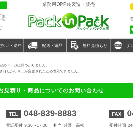
業務用OPP袋製造・販売
)
支払い・送料
配送・返品
無料見積もり
サ
定のページは見つかりません。
されたかＵＲＬが変更されたため表示できません。
お見積り・商品についてのお問い合わせ
048-839-8883
0
TEL
FAX
電話受付
9:30〜17:00
担当
砂野・高松
受付時間
2