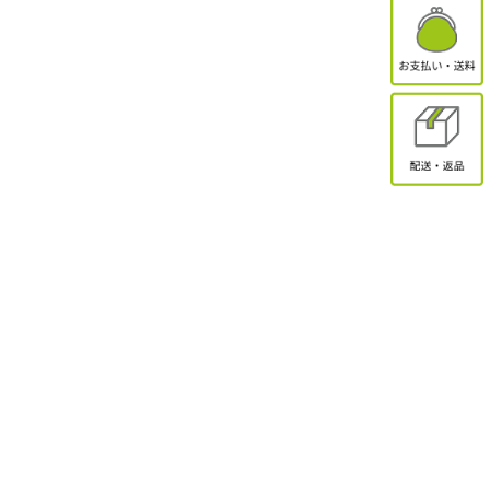
有限会社オクトクリエーション
〒338-0832
埼玉県さいたま市桜区西堀2-11-1 ドエル永島102
お問合せ
電話受付：9:30～17:00
TEL：048-839-8883 / FAX：048-839-8898
MAIL：shopmaster@packinpack.com