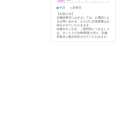
■
■
今日
定休日
【お知らせ】
店舗休業日におきましては、お電話によ
るお問い合わせ、ならびに出荷業務はお
休みさせていただきます。
休業中のご注文・ご質問等につきまして
は、ネット上で24時間受け付け、店舗
営業日に順次対応させていただきます。