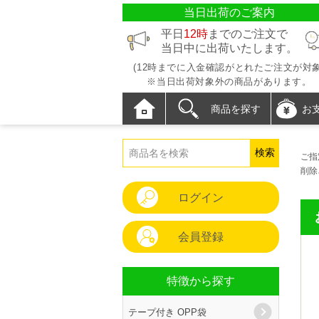
当日出荷のご案内
平日
12時
までのご注文で
当日中に出荷いたします。
(12時までに入金確認がとれたご注文が対象
※当日出荷対象外の商品があります。
商品を探す
お
ご指
削除
ログイン
会員登録
特徴から探す
テープ付き OPP袋