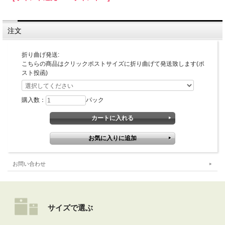
※パッケージデザイン等は予告なく変更されることがあります。
■重量
(本体1枚)約138g
■製造国・原産国
注文
日本
■セット内容
カーテン1枚、S字フック4個入
折り曲げ発送:
■使用期間
こちらの商品はクリックポストサイズに折り曲げて発送致します(ポ
1年～2年程度
スト投函)
取り扱いのご注意
・本品は折りたたんだ状態でお届けします。(クリックポスト便)
折り畳み部分のアルミ箔がドット抜けする場合がありますが、ご使用上の遮光・
購入数：
パック
遮熱効果に影響はございません。
・火気・暖房器具の近くでは使用しないでください。
・本品を本来の使用目的以外では使用しないでください。
・小さなお子様の手の届く所での保管・使用はしないでください。
・屋外での使用はできません。
・S字フックを掛ける箇所のない窓には使用できません。
・ガラスに飛散防止フィルム等ご利用の場合はフィルムメーカーにご確認の上ご使
用下さい。
お問い合わせ
・熱吸収により熱割れが発送する場合がありますので、網入りガラスや特殊金属の
入ったガラスにはご使用にならないでください。
・フィルムの端で手や足を切らないように取り扱いにはご注意下さい。
・本品は消耗品です。表面の不織布が剥がれ落ち始めたら使用を止め、買い替え下
さい。
サイズで選ぶ
■送料・発送について