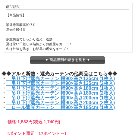
商品説明
【商品情報】
紫外線遮蔽率99.7％
遮光性99.8％
多重構造でしっかり遮光！遮熱！
夏は暑い日差しや熱気からお部屋をガード！
冬は外気を防ぎ、お部屋の暖気をキープ！
寝室やキッチン、リビング、仕事部屋等生活スタイルに合わせてご利用いただけま
す。
▼ 商品説明の続きを見る ▼
・強いエアコンが苦手な方に
◆◆アルミ断熱・遮光カーテンの他商品はこちら◆◆
・冷暖房を節約したい方に
・
・強い西日にお困りの方に
吊り下げ遮光カーテン 幅90×高さ135cm (1枚入)
・
・室内での紫外線が気になる方に
吊り下げ遮光カーテン 幅90×高さ135cm (2枚入)
・
吊り下げ遮光カーテン 幅90×高さ180cm (1枚入)
・
使用方法は簡単！カーテンフックに引っ掛けるだけ！
吊り下げ遮光カーテン 幅90×高さ180cm (2枚入)
・
吊り下げ遮光カーテン 幅90×高さ200cm (1枚入)
・
■サイズ
吊り下げ遮光カーテン 幅90×高さ200cm (2枚入)
・
(本体)約w90×h135cm
ロール遮光カーテン 幅90×高さ185cm (1枚入)
(S字フック)約w1.6×h2.7cm
■材質
(本体)アルミ蒸着ポリエステルフィルム、ポリエステル不織布
価格:
1,582円
(税込 1,740円)
(ハトメ)アルミ
(S字フック)鉄、ユニクロメッキ
[ポイント還元 17ポイント～]