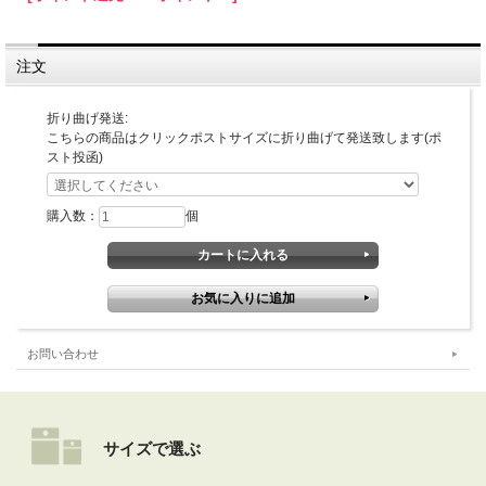
■重量
(本体2枚)約276g
■製造国・原産国
日本
注文
■セット内容
カーテン2枚、S字フック8個入
■使用期間
折り曲げ発送:
1年～2年程度
こちらの商品はクリックポストサイズに折り曲げて発送致します(ポ
スト投函)
取り扱いのご注意
・本品は折りたたんだ状態でお届けします。(クリックポスト便)
折り畳み部分のアルミ箔がドット抜けする場合がありますが、ご使用上の遮光・
遮熱効果に影響はございません。
購入数：
個
・火気・暖房器具の近くでは使用しないでください。
・本品を本来の使用目的以外では使用しないでください。
・小さなお子様の手の届く所での保管・使用はしないでください。
・屋外での使用はできません。
・S字フックを掛ける箇所のない窓には使用できません。
・ガラスに飛散防止フィルム等ご利用の場合はフィルムメーカーにご確認の上ご使
用下さい。
・熱吸収により熱割れが発送する場合がありますので、網入りガラスや特殊金属の
お問い合わせ
入ったガラスにはご使用にならないでください。
・フィルムの端で手や足を切らないように取り扱いにはご注意下さい。
・本品は消耗品です。表面の不織布が剥がれ落ち始めたら使用を止め、買い替え下
さい。
サイズで選ぶ
■送料・発送について
こちらの商品は送料込みです。