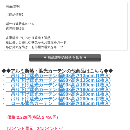
商品説明
【商品情報】
紫外線遮蔽率99.7％
遮光性99.8％
多重構造でしっかり遮光！遮熱！
夏は暑い日差しや熱気からお部屋をガード！
冬は外気を防ぎ、お部屋の暖気をキープ！
寝室やキッチン、リビング、仕事部屋等生活スタイルに合わせてご利用いただけま
す。
▼ 商品説明の続きを見る ▼
・強いエアコンが苦手な方に
◆◆アルミ断熱・遮光カーテンの他商品はこちら◆◆
・冷暖房を節約したい方に
・
・強い西日にお困りの方に
吊り下げ遮光カーテン 幅90×高さ135cm (1枚入)
・
・室内での紫外線が気になる方に
吊り下げ遮光カーテン 幅90×高さ135cm (2枚入)
・
吊り下げ遮光カーテン 幅90×高さ180cm (1枚入)
・
使用方法は簡単！カーテンフックに引っ掛けるだけ！
吊り下げ遮光カーテン 幅90×高さ180cm (2枚入)
・
吊り下げ遮光カーテン 幅90×高さ200cm (1枚入)
・
■サイズ
吊り下げ遮光カーテン 幅90×高さ200cm (2枚入)
・
(本体)約w90×h135cm、(S字フック)約w1.6×h2.7cm
ロール遮光カーテン 幅90×高さ185cm (1枚入)
■材質
(本体)アルミ蒸着ポリエステルフィルム、ポリエステル不織布
(ハトメ)アルミ
価格:
2,228円
(税込 2,450円)
(S字フック)鉄、ユニクロメッキ
※パッケージデザイン等は予告なく変更されることがあります。
[ポイント還元 24ポイント～]