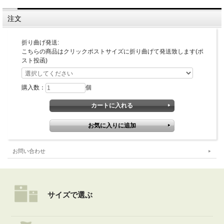
■重量
(本体1枚)約205g
■製造国・原産国
注文
日本
■セット内容
カーテン1枚、S字フック4個入
折り曲げ発送:
こちらの商品はクリックポストサイズに折り曲げて発送致します(ポ
取り扱いのご注意
スト投函)
・本品は折りたたんだ状態でお届けします。(クリックポスト便)
折り畳み部分のアルミ箔がドット抜けする場合がありますが、ご使用上の遮光・
遮熱効果に影響はございません。
購入数：
個
・火気・暖房器具の近くでは使用しないでください。
・本品を本来の使用目的以外では使用しないでください。
・小さなお子様の手の届く所での保管・使用はしないでください。
・屋外での使用はできません。
・S字フックを掛ける箇所のない窓には使用できません。
・ガラスに飛散防止フィルム等ご利用の場合はフィルムメーカーにご確認の上ご使
用下さい。
・熱吸収により熱割れが発送する場合がありますので、網入りガラスや特殊金属の
お問い合わせ
入ったガラスにはご使用にならないでください。
・フィルムの端で手や足を切らないように取り扱いにはご注意下さい。
・本品は消耗品です。表面の不織布が剥がれ落ち始めたら使用を止め、買い替え下
さい。
■送料・発送について
サイズで選ぶ
・こちらの商品は送料込みです。
また他の商品との同梱発送は不可です。ご了承ください。
・ご注文時に折り曲げずに発送を選択した場合、送料を調整した金額を自動ご購入