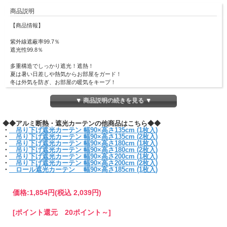
商品説明
【商品情報】
紫外線遮蔽率99.7％
遮光性99.8％
多重構造でしっかり遮光！遮熱！
夏は暑い日差しや熱気からお部屋をガード！
冬は外気を防ぎ、お部屋の暖気をキープ！
寝室やキッチン、リビング、仕事部屋等生活スタイルに合わせてご利用いただけま
す。
▼ 商品説明の続きを見る ▼
・強いエアコンが苦手な方に
◆◆アルミ断熱・遮光カーテンの他商品はこちら◆◆
・冷暖房を節約したい方に
・
吊り下げ遮光カーテン 幅90×高さ135cm (1枚入)
・強い西日にお困りの方に
・
吊り下げ遮光カーテン 幅90×高さ135cm (2枚入)
・室内での紫外線が気になる方に
・
吊り下げ遮光カーテン 幅90×高さ180cm (1枚入)
・
吊り下げ遮光カーテン 幅90×高さ180cm (2枚入)
使用方法は簡単！カーテンフックに引っ掛けるだけ！
・
吊り下げ遮光カーテン 幅90×高さ200cm (1枚入)
・
吊り下げ遮光カーテン 幅90×高さ200cm (2枚入)
・
ロール遮光カーテン 幅90×高さ185cm (1枚入)
■サイズ
(本体)約w90×h200cm、(S字フック)約w1.6×h2.7cm
■材質
価格:
1,854円
(税込 2,039円)
(本体)アルミ蒸着ポリエステルフィルム、ポリエステル不織布
(ハトメ)アルミ
[ポイント還元 20ポイント～]
(S字フック)鉄、ユニクロメッキ
※パッケージデザイン等は予告なく変更されることがあります。