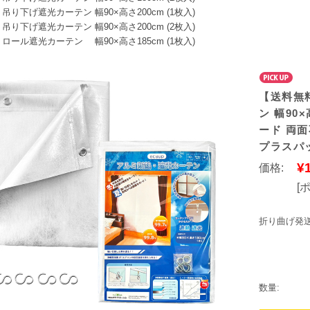
吊り下げ遮光カーテン 幅90×高さ200cm (1枚入)
吊り下げ遮光カーテン 幅90×高さ200cm (2枚入)
ロール遮光カーテン 幅90×高さ185cm (1枚入)
【送料無料
ン 幅90×
ード 両面
プラスパック
¥
価格:
[
折り曲げ発送
数量: