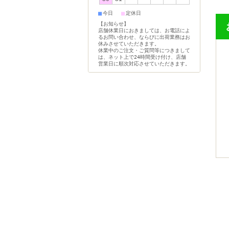
■
■
今日
定休日
【お知らせ】
店舗休業日におきましては、お電話によ
るお問い合わせ、ならびに出荷業務はお
休みさせていただきます。
休業中のご注文・ご質問等につきまして
は、ネット上で24時間受け付け、店舗
営業日に順次対応させていただきます。