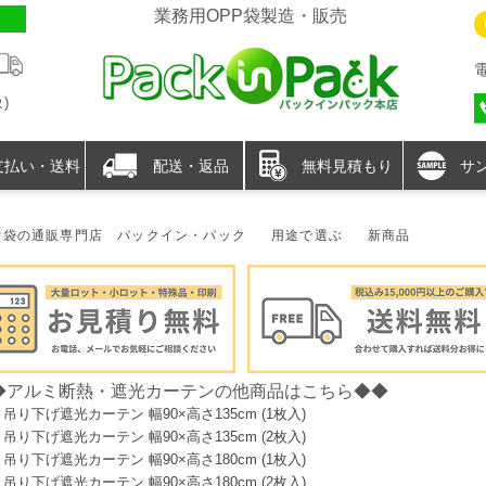
業務用OPP袋製造・販売
)
支払い・送料
配送・返品
無料見積もり
サ
P袋の通販専門店 パックイン・パック
用途で選ぶ
新商品
◆アルミ断熱・遮光カーテンの他商品はこちら◆◆
吊り下げ遮光カーテン 幅90×高さ135cm (1枚入)
吊り下げ遮光カーテン 幅90×高さ135cm (2枚入)
吊り下げ遮光カーテン 幅90×高さ180cm (1枚入)
吊り下げ遮光カーテン 幅90×高さ180cm (2枚入)