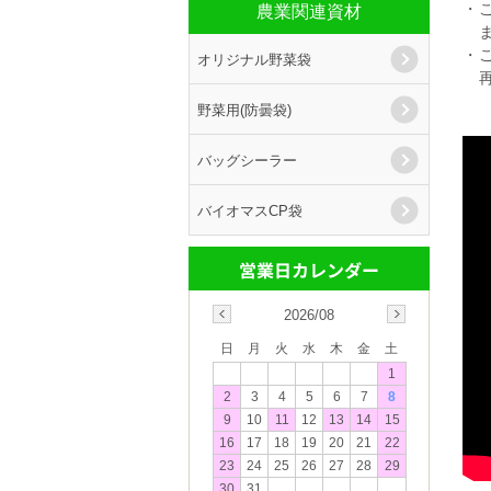
・
農業関連資材
ま
・
オリジナル野菜袋
再
野菜用(防曇袋)
バッグシーラー
バイオマスCP袋
2026/08
日
月
火
水
木
金
土
1
2
3
4
5
6
7
8
9
10
11
12
13
14
15
16
17
18
19
20
21
22
23
24
25
26
27
28
29
30
31