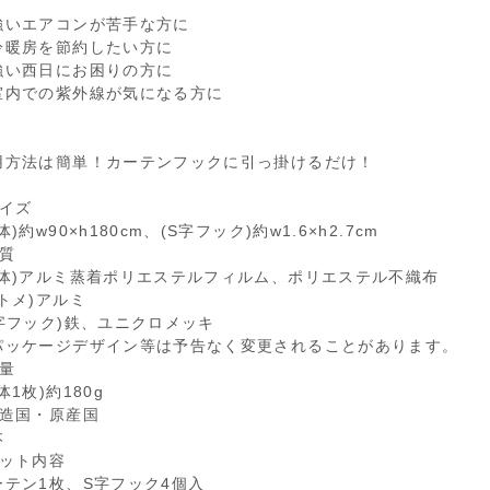
強いエアコンが苦手な方に
冷暖房を節約したい方に
強い西日にお困りの方に
室内での紫外線が気になる方に
用方法は簡単！カーテンフックに引っ掛けるだけ！
サイズ
体)約w90×h180cm、(S字フック)約w1.6×h2.7cm
材質
本体)アルミ蒸着ポリエステルフィルム、ポリエステル不織布
ハトメ)アルミ
S字フック)鉄、ユニクロメッキ
パッケージデザイン等は予告なく変更されることがあります。
重量
体1枚)約180g
製造国・原産国
本
セット内容
ーテン1枚、S字フック4個入