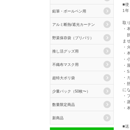
■
1
鉛筆・ボールペン用
取
アルミ断熱/遮光カーテン
・
折
野菜保存袋（プリパリ）
ま
・
推し活グッズ用
・
・
不織布マスク用
・
・
超特大ポリ袋
・
・
に
少量パック（50枚〜）
・
・
数量限定商品
・
新商品
■