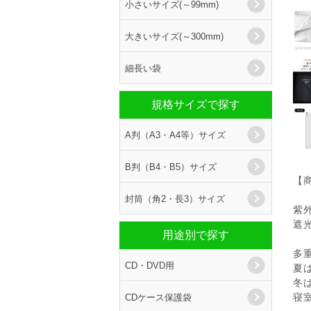
小さいサイズ(～99mm)
大きいサイズ(～300mm)
細長い袋
規格サイズで探す
A判（A3・A4等）サイズ
B判（B4・B5）サイズ
【
封筒（角2・長3）サイズ
紫外
遮光
用途別で探す
多
CD・DVD用
夏
冬
CDケース保護袋
寝