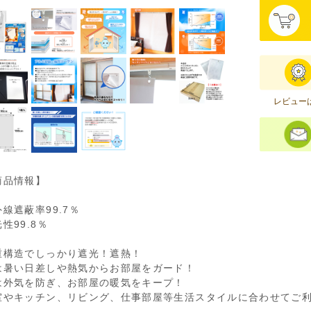
レビュー
商品情報】
線遮蔽率99.7％
性99.8％
重構造でしっかり遮光！遮熱！
は暑い日差しや熱気からお部屋をガード！
は外気を防ぎ、お部屋の暖気をキープ！
室やキッチン、リビング、仕事部屋等生活スタイルに合わせてご