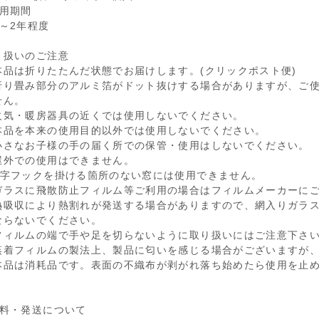
使用期間
年～2年程度
り扱いのご注意
本品は折りたたんだ状態でお届けします。(クリックポスト便)
り畳み部分のアルミ箔がドット抜けする場合がありますが、ご使
せん。
火気・暖房器具の近くでは使用しないでください。
本品を本来の使用目的以外では使用しないでください。
小さなお子様の手の届く所での保管・使用はしないでください。
屋外での使用はできません。
S字フックを掛ける箇所のない窓には使用できません。
ガラスに飛散防止フィルム等ご利用の場合はフィルムメーカーに
熱吸収により熱割れが発送する場合がありますので、網入りガラ
ならないでください。
フィルムの端で手や足を切らないように取り扱いにはご注意下さ
蒸着フィルムの製法上、製品に匂いを感じる場合がございますが
本品は消耗品です。表面の不織布が剥がれ落ち始めたら使用を止
送料・発送について