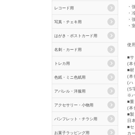
・
レコード用
・
・
写真・チェキ用
・
はがき・ポストカード用
使
名刺・カード用
■
トレカ用
(本
■
(
色紙・ミニ色紙用
(
(
アパレル・洋服用
※
■
アクセサリー・小物用
(本
■
パンフレット・チラシ用
日
■
お菓子ラッピング用
カ