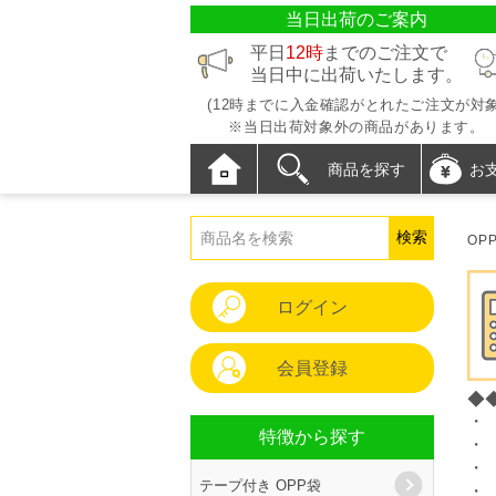
当日出荷のご案内
平日
12時
までのご注文で
当日中に出荷いたします。
(12時までに入金確認がとれたご注文が対象
※当日出荷対象外の商品があります。
商品を探す
お
OP
ログイン
会員登録
◆
・
特徴から探す
・
・
テープ付き OPP袋
・